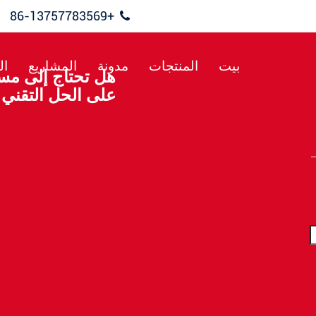
+86-13757783569
بيت
المنتجات
مدونة
المشاريع
ال
هل تحتاج إلى مسا
على الحل التقني