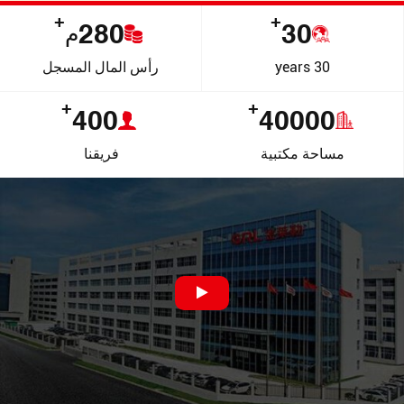
+
+
280
30
م
30 years
رأس المال المسجل
+
+
400
40000
مساحة مكتبية
فريقنا