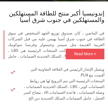
إندونيسيا أكبر منتج للطاقة
المستهلكين
والمستهلكين في جنوب شرق آسيا
في الماضي ، كان صندوق توزيع الجهد المنخفض في سوق
الطاقة في جنوب شرق آسيا يهيمن عليه من قبل الشركات
الغربية القديمة مثل سيمنز وجينمولر وفرنسا سوكومك
وميتسوبيشي اليابانية.
كانت المنتجات الرئيسية هي LBS ،
وصلة الصمامات ، MCCB ، السكك الحديدية الصمامات ، حامل
الصمامات من بينها ، نوع قاعدة الصمامات هو أساسا
الصمامات hrc مع قاعدة ، وخاصة مفتاح كسر تحميل
ويتمثل الإنجاز الرئيسي في العلاقة التعاونية التي
socomec ، الذي احتل سوق تبديل كسر الحمل الرئيسي في
أقيمت مع PLN.
إندونيسيا ، والمعروف أيضا باسم سوق LBS.
المنتجات الرئيسية التي يتم الترويج لها هي روابط
الصمامات كوبر ، LBS ، السكك الحديدية الصمامات ،
وصلة الصمامات ، قاعدة الصمامات nh ، مفتاح كسر
الحمل ، حامل الصمامات السكك الحديدية دين الخ.