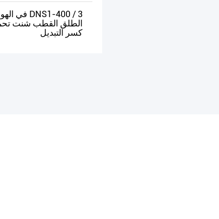
DNS1-400 / 3 في اله
الطلق القطب شنت تحم
كسر التبديل
يبحث
يبحث