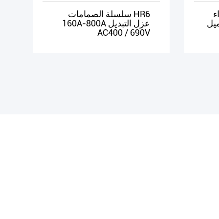
واء
HR6 سلسلة الصمامات
يل
عزل التبديل 160A-800A
AC400 / 690V