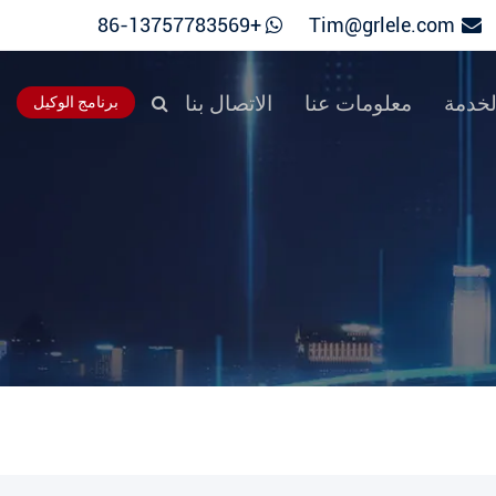
+86-13757783569
Tim@grlele.com
خدمة
معلومات عنا
الاتصال بنا
برنامج الوكيل