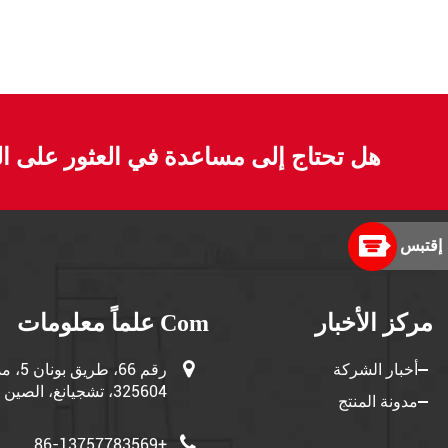
هل تحتاج إلى مساعدة في العثور على ا
إقتبس
مركز الأخبار
Com علماً معلومات
أخبار الشركة
رقم 66
325604، تشجيانغ، الصين
مدونة المنتج
+86-13757783569