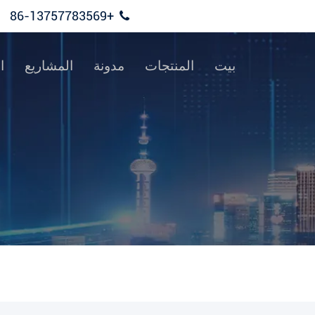
+86-13757783569
بيت
المنتجات
مدونة
المشاريع
ال