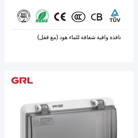
نافذة واقية شفافة للماء هود (مع قفل)
يبحث
يبحث