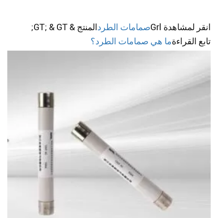
انقر لمشاهدة Grl
صمامات الطرد
المنتج & GT; & GT;
تابع القراءة
ما هي صمامات الطرد؟