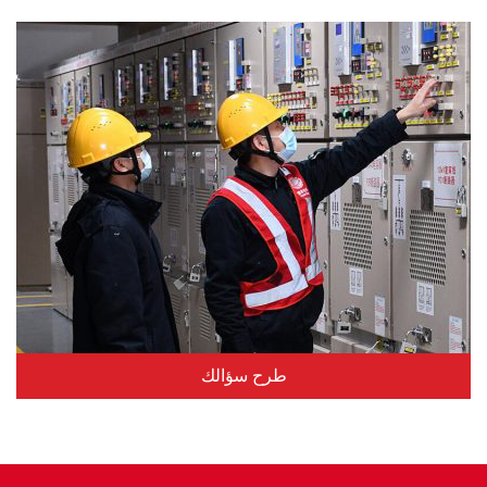
يبحث
يبحث
طرح سؤالك