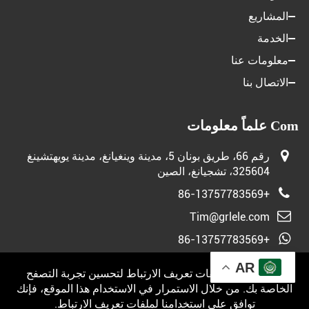
المشاريع
الخدمة
معلومات عنا
الاتصال بنا
Com علماً معلومات
رقم 66، طريق بونان 5، مدينة وينغيانغ، مدينة يويهتشينغ
325604، تشجيانغ، الصين
+86-13757783569
Tim@grlele.com
+86-13757783569
AR
نحن نستخدم ملفات تعريف الارتباط لتحسين تجربة التصفح
الخاصة بك. من خلال الاستمرار في الاستخدام هذا الموقع، فإنك
محفوظ © 2026 دعم GRL بواسطة:
JUNJ
سياسة الخصوصية
توافق على استخدامنا لملفات تعريف الارتباط.