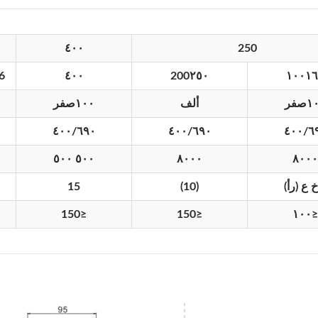
٤٠٠
250
١٦
١٠٠
٢٥٠
200
٤٠٠
6 خ ع (ر
١
صفر
ألف
١٠٠
صفر
٤٠٠/٦٩٠
٤٠٠/٦٩٠
٤٠٠/٦
٥٠٠ ٥٠٠
٨٠٠٠
٨٠٠٠
15
(10)
150
≤
150
≤
١٠٠
≤