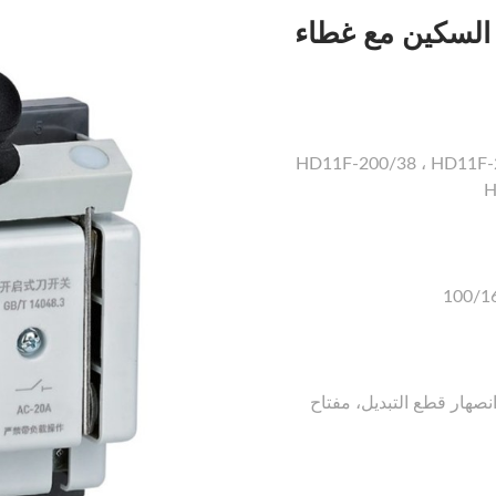
نموذج G) مفتاح السكين مع غطاء
HD11F-200/38 ، HD11F-2
H
100/1
بديل، 630A 3 المرحلة انصهار قطع التبديل، مفتاح