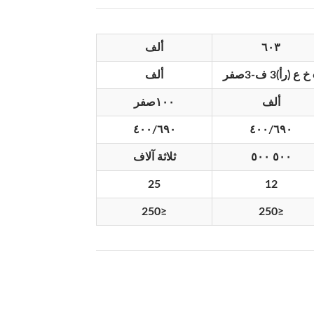
٦٠٣
ألف
أ)
3 ف-3
صفر
ألف
ألف
١٠٠
صفر
٤٠٠/٦٩٠
٤٠٠/٦٩٠
٥٠٠ ٥٠٠
ثلاثة آلاف
25
12
250
≤
250
≤