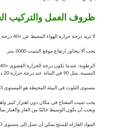
ظروف العمل والتركيب الع
لا تزيد درجة حرارة الهواء المحيط عن +40 درجة مئوية ولا تقل عن -5 درجة مئوية.
يجب ألا يتجاوز ارتفاع موقع التثبيت 2000 متر.
النسبية، مثل 90 في المائة عند درجة حرارة 20 درجة مئوية. وينبغي اتخاذ التدابير المقابلة للتكثيف في بعض الأحيان بسبب التغيرات في درجة الحرارة.فتح سكين التبديل
مستوى التلوث في البيئة المحيطة هو المستوى 3.
يجب تثبيت المفتاح في مكان دون اهتزاز كبير واه
ويجب أن يكون الوسيط خاليًا من الغاز والغبار بم
المواد العازلة للمنتج يمكن أن تصل إلى مستوى VO مثبطات اللهب.