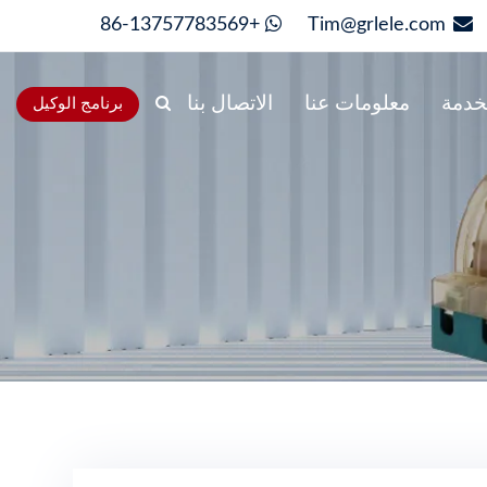
+86-13757783569
Tim@grlele.com
خدمة
معلومات عنا
الاتصال بنا
برنامج الوكيل