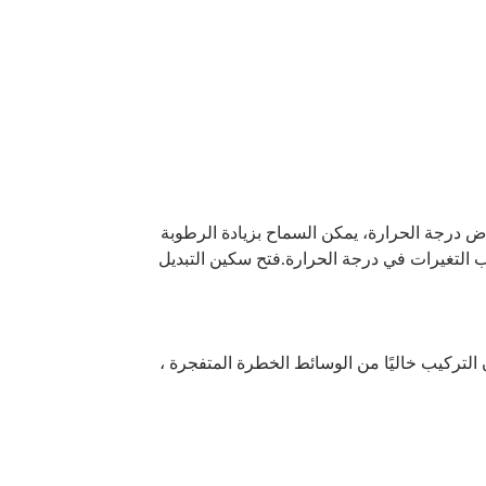
ئوية، لا تتجاوز الرطوبة النسبية للهواء 50 في المائة. وعند انخفاض درجة الحرارة، يمكن السماح بزيادة الرطوبة
لتركيب خاليًا من الوسائط الخطرة المتفجرة ،