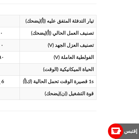
تيار التدفئة المتفق عليه (
(أ)
(يضحك)
تصنيف العمل الحالي (
(أ)
(يضحك)
٠
تصنيف العزل الجهد (V)
٠٠
الفولطية العاملة (V)
٩٠
الحياة الميكانيكية (الوقت)
1s قصيرة الوقت تحمل الحالية (
ك
(أ)
6 خ ع (رأ)
قوة التشغيل (
(ن)
(يضحك)
إقتبس