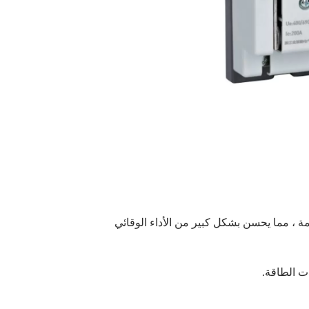
سلة التبديل هو منتج جديد وضعته شركتنا على أساس HD11F. إنه بديل مثالي لسلسلة HD11F القديمة ، مما يحسن بشكل كبير من الأداء الوقائي
ت الطاقة.