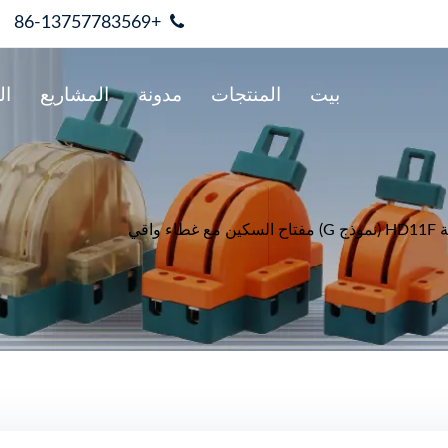
+86-13757783569
بيت
المنتجات
مدونة
المشاريع
ال
ع غطاء واقي