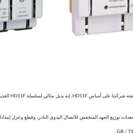
HD11F (نوع G) سل
يبحث
ات توزيع الجهد المنخفض للاتصال اليدوي النادر، وقطع وعزل إمدادا