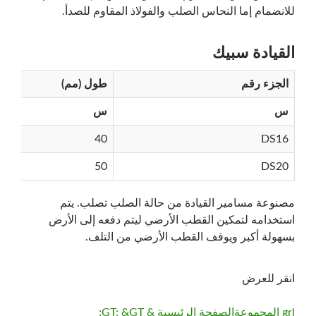
للانضمام إما النحاس الصلب والفولاذ المقاوم للصدأ.
يبحث
القيادة سبيك
الجزء رقم
طول (مم)
س
س
40
DS16
50
DS20
مصنوعة مسامير القيادة من حالة الصلب تصلب. يتم
استخدامه لتمكين القطب الأرضي ليتم دفعه إلى الأرض
بسهولة أكبر ويوقف القطب الأرضي من التلف.
انقر للعرض
grl المجموعة
الصفحة الرئيسية & GT; &GT;