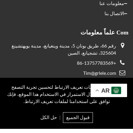
معلومات عنا
الاتصال بنا
Com علماً معلومات
رقم 66، طريق بونان 5، مدينة وينغيانغ، مدينة يويهتشينغ
325604، تشجيانغ، الصين
+86-13757783569
Tim@grlele.com
+86-13757783569
نحن نستخدم ملفات تعريف الارتباط لتحسين تجربة التصفح
AR
الخاصة بك. من خلال الاستمرار في الاستخدام هذا الموقع، فإنك
توافق على استخدامنا لملفات تعريف الارتباط.
محفوظ © 2026 دعم GRL بواسطة:
JUNJ
سياسة الخصوصية
قبول الجميع
|
حل الكل
البريد
منتج
سؤال
قمة
الإلكتروني