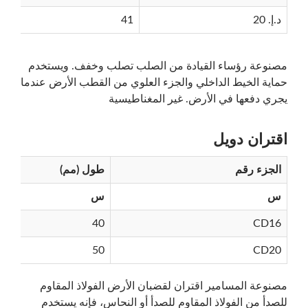
د.إ. 20
41
مصنوعة رؤساء القيادة من الصلب تصلب وخفف. ويستخدم
حماية الخيط الداخلي والجزء العلوي من القطب الأرض عندما
يجري دفعها في الأرض. غير المغناطيسية
اقتران دويل
الجزء رقم
طول (مم)
س
س
يبحث
40
CD16
50
CD20
مصنوعة المسامير اقتران لقضبان الأرض الفولاذ المقاوم
للصدأ من الفولاذ المقاوم للصدأ أو النحاس، فإنه يستخدم