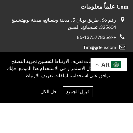
Com علماً معلومات
رقم 66، طريق بونان 5، مدينة وينغيانغ، مدينة يويهتشينغ
325604، تشجيانغ، الصين
+86-13757783569
Tim@grlele.com
+86-13757783569
نحن نستخدم ملفات تعريف الارتباط لتحسين تجربة التصفح
AR
الخاصة بك. من خلال الاستمرار في الاستخدام هذا الموقع، فإنك
توافق على استخدامنا لملفات تعريف الارتباط.
محفوظ © 2026 دعم GRL بواسطة:
JUNJ
سياسة الخصوصية
قبول الجميع
|
حل الكل
البريد
منتج
سؤال
قمة
الإلكتروني