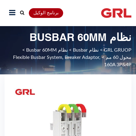
برنامج الوكيل
نظام BUSBAR 60MM
GRL GRUOP
>
نظام Busbar
>
نظام Busbar 60MM
>
محول 60 مم
>
Flexible Busbar System, Breaker Adaptor,
160A 3P&4P