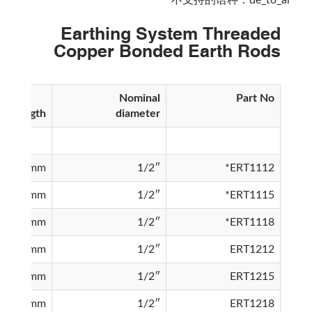
不支持的语种：de_to_ar
Earthing System Threaded
Copper Bonded Earth Rods
Nominal
Part No
Length
diameter
1200mm
1/2″
ERT1112*
1500mm
1/2″
ERT1115*
1800mm
1/2″
ERT1118*
1200mm
1/2″
ERT1212
1500mm
1/2″
ERT1215
1800mm
1/2″
ERT1218