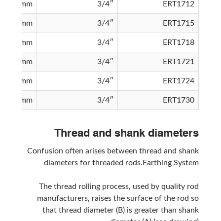
1200mm
3/4″
ERT1712
1500mm
3/4″
ERT1715
1800mm
3/4″
ERT1718
2100mm
3/4″
ERT1721
2400mm
3/4″
ERT1724
3000mm
3/4″
ERT1730
Thread and shank diameters
Confusion often arises between thread and shank
diameters for threaded rods.Earthing System
The thread rolling process, used by quality rod
manufacturers, raises the surface of the rod so
that thread diameter (B) is greater than shank