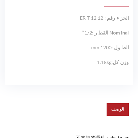
الجز ء رقم :
ER T 12 12
Nom inal
القط ر :
1/2″
الط ول :
1200 mm
وزن كل
:
1.18kg
الوصف