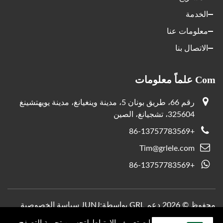
الخدمة
معلومات عنا
الاتصال بنا
Com علماً معلومات
رقم 66، طريق بونان 5، مدينة وينغيانغ، مدينة يويهتشينغ
325604، تشجيانغ، الصين
+86-13757783569
Tim@grlele.com
+86-13757783569
محفوظ © 2026 دعم GRL بواسطة:
JUNJ
سياسة الخصوصية