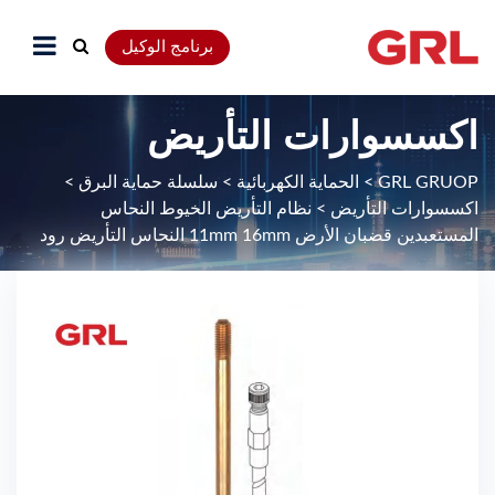
برنامج الوكيل
اكسسوارات التأريض
GRL GRUOP
>
الحماية الكهربائية
>
سلسلة حماية البرق
>
اكسسوارات التأريض
>
نظام التأريض الخيوط النحاس
المستعبدين قضبان الأرض 11mm 16mm النحاس التأريض رود