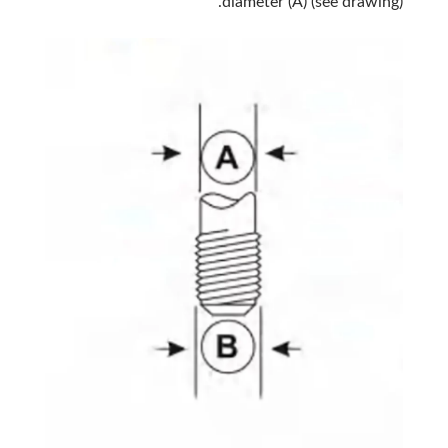
diameter (A) (see drawing).
يبحث
يبحث