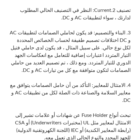
تصنيف 2.Current: النظر في التصنيف الحالي المطلوب
لدارتك ، سواء لتطبيقات AC و DC.
3. البناء والتصميم: قد يكون لحاملي الصمامات لتطبيقات AC
و DC اختلافات تصميم طفيفة لحساب الخصائص المحددة
لكل نوع حالي. على سبيل المثال ، قد يكون لدى حاملي فتيل
التيار المتردد اعتبارات إضافية للتعامل مع انعكاسات الجهد
الدوري للتيار المتردد. ومع ذلك ، تم تصميم العديد من حاملي
الصمامات لتكون متوافقة مع كل من تيارات AC و DC.
4. الامتثال للمعايير: التأكد من أن حامل الصمامات يتوافق مع
معايير السلامة والصناعة ذات الصلة لكل من تطبيقات AC و
DC.
تبحث أنواع Fuse Holder عن شهادات أو علامات تشير إلى
الامتثال لمعايير مثل UL (مختبرات Underwriters) أو CSA
(رابطة المعايير الكندية) أو IEC (اللجنة الكهروتقنية الدولية)
للجهد المحدد والنوع الحالي الذي تعمل معه.