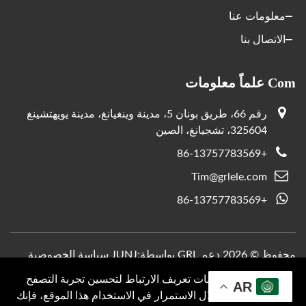
معلومات عنا
الاتصال بنا
Com علماً معلومات
رقم 66، طريق بونان 5، مدينة وينغيانغ، مدينة يويهتشينغ
325604، تشجيانغ، الصين
+86-13757783569
Tim@grlele.com
+86-13757783569
محفوظ © 2026 دعم GRL بواسطة:
JUNJ
سياسة الخصوصية
نحن نستخدم ملفات تعريف الارتباط لتحسين تجربة التصفح
AR
الخاصة بك. من خلال الاستمرار في الاستخدام هذا الموقع، فإنك