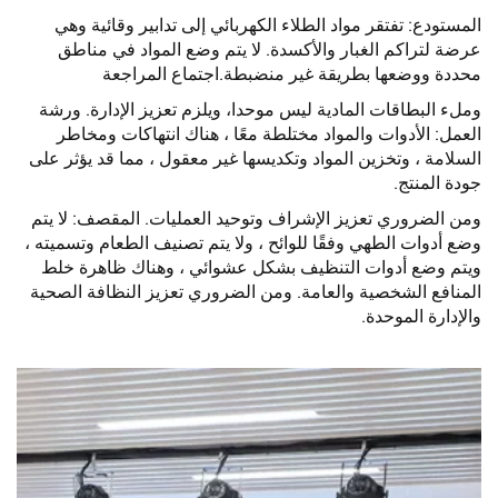
المستودع: تفتقر مواد الطلاء الكهربائي إلى تدابير وقائية وهي
عرضة لتراكم الغبار والأكسدة. لا يتم وضع المواد في مناطق
محددة ووضعها بطريقة غير منضبطة.اجتماع المراجعة
وملء البطاقات المادية ليس موحدا، ويلزم تعزيز الإدارة. ورشة
العمل: الأدوات والمواد مختلطة معًا ، هناك انتهاكات ومخاطر
السلامة ، وتخزين المواد وتكديسها غير معقول ، مما قد يؤثر على
جودة المنتج.
ومن الضروري تعزيز الإشراف وتوحيد العمليات. المقصف: لا يتم
وضع أدوات الطهي وفقًا للوائح ، ولا يتم تصنيف الطعام وتسميته ،
ويتم وضع أدوات التنظيف بشكل عشوائي ، وهناك ظاهرة خلط
المنافع الشخصية والعامة. ومن الضروري تعزيز النظافة الصحية
والإدارة الموحدة.