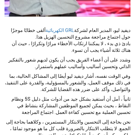
ديفيد ليو، المدير العام لشركة
GRL الكهربائية
ألقى خطابًا موجزًا
حول اجتماع مراجعة مشروع التحسين الهزيل هذا.
بادئ ذي بدء ، لا يمكننا ارتكاب الأخطاء مرارًا وتكرارًا ، حيث أن
هناك ثلاثة أشياء يجب أن تسوء.
وشدد على أن أعضاء الفريق يجب أن يكون لديهم شعور بالتفكير
الذاتي وتحسين أساليب وأساليب عملهم باستمرار.
وفي الوقت نفسه، أشار ديفيد ليو أيضًا إلى المشاكل الحالية، بما
في ذلك موقف العمل، والشعور بالمسؤولية، والقدرة على التنفيذ،
والتواصل، وأكد على ضرر هذه القضايا للشركة.
ثانياً ، آمل أن أستفيد بشكل جيد من أدوات مثل دليل 5S ونظام
النقاط ، بحيث يمكن لجميع الموظفين المشاركة بنشاط في
تحسين العملية مع تحسين كفاءة العمل. اجتماع المراجعة
نحن بحاجة إلى التحسين والابتكار المستمرين ، وكلاهما بحاجة إلى
الجمع. لا يتطلب الابتكار بالضرورة قلب كل ما هو موجود تمامًا ،