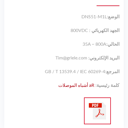
الوضع:
DNS51-M1L
الجهد الكهربائي :
800VDC
الحالي:
35A ~ 800A
البريد الإلكتروني:
Tim@grlele.com
المرجع:
GB / T 13539.4 / IEC 60269-4
كلمة رئيسية:
aR أشباه الموصلات