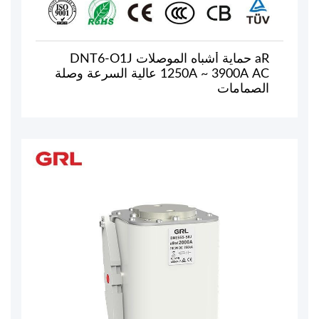
aR حماية أشباه الموصلات DNT6-O1J
1250A ~ 3900A AC عالية السرعة وصلة
الصمامات