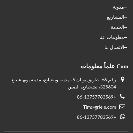
مدونة
المشاريع
الخدمة
معلومات عنا
الاتصال بنا
Com علماً معلومات
رقم 66، طريق بونان 5، مدينة وينغيانغ، مدينة يويهتشينغ
325604، تشجيانغ، الصين
+86-13757783569
Tim@grlele.com
+86-13757783569