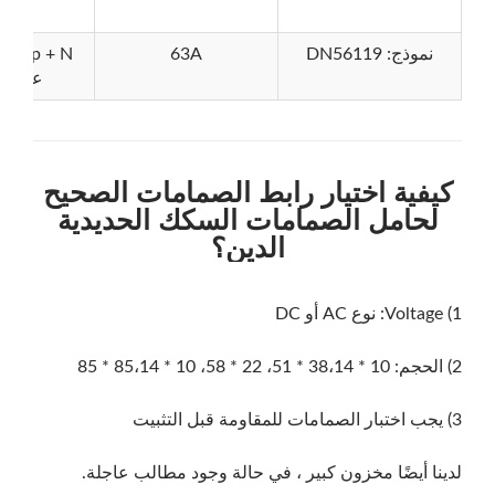
نموذج: DN56119
63A
 + N
على ال
كيفية اختيار رابط الصمامات الصحيح
لحامل الصمامات السكك الحديدية
الدين؟
1) Voltage: نوع AC أو DC
2) الحجم: 10 * 38،14 * 51، 22 * 58، 10 * 85،14 * 85
3) يجب اختبار الصمامات للمقاومة قبل التثبيت
لدينا أيضًا مخزون كبير ، في حالة وجود مطالب عاجلة.