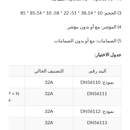
3) الحجم: 10 * 38،14 * 51، 22 * 58، 10 * 85،14 * 85
4) المؤشر: مع أو بدون مؤشر
5) الصمامات: مع أو بدون الصمامات
جدول الاختيار
:
البند رقم.
التصنيف الحالي
ملاح
نموذج: DN56110
32A
1 ف
DN56111
32A
 + N
على ال
نموذج: DN56112
32A
2p
3p
32A
DN56113