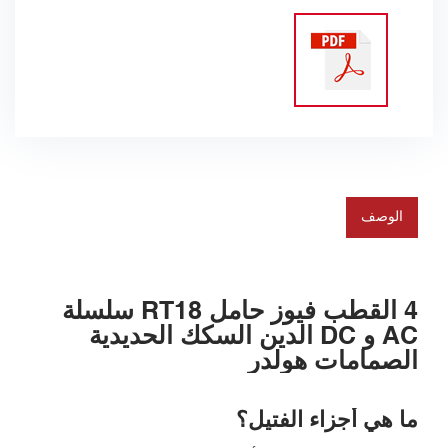
الوصف
4 القطب فيوز حامل RT18 سلسلة
AC و DC الدين السكك الحديدية
الصمامات هولدر
ما هي أجزاء الفتيل؟