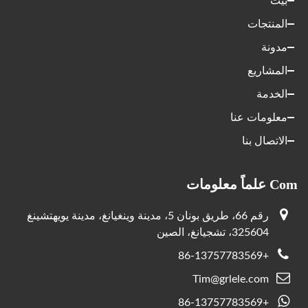
بيت
المنتجات
مدونة
المشاريع
الخدمة
معلومات عنا
الاتصال بنا
Com علماً معلومات
رقم 66، طريق بونان 5، مدينة وينغيانغ، مدينة يويهتشينغ
325604، تشجيانغ، الصين
+86-13757783569
Tim@grlele.com
+86-13757783569