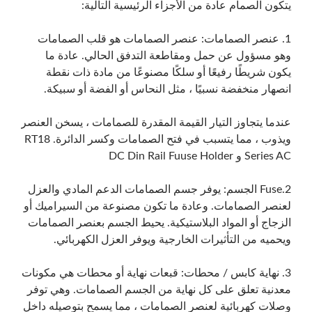
يتكون الصمام عادة من الأجزاء الرئيسية التالية:
1. عنصر الصمامات: عنصر الصمامات هو قلب الصمامات
وهو مسؤول عن حمل ومقاطعة التدفق الحالي. عادة ما
يكون شريطًا رفيعًا أو سلكًا مصنوعًا من مادة ذات نقطة
انصهار منخفضة نسبيًا ، مثل النحاس أو الفضة أو سبيكة.
عندما يتجاوز التيار القيمة المقدرة للصمامات ، يسخن العنصر
ويذوب ، مما يتسبب في فتح الصمامات وكسر الدائرة. RT18
Series AC و DC Din Rail Fuuse Holder
2.Fuse الجسم: يوفر جسم الصمامات الدعم المادي والعزل
لعنصر الصمامات. وعادة ما تكون مصنوعة من السيراميك أو
الزجاج أو المواد البلاستيكية. يحيط الجسم بعنصر الصمامات
ويحميه من التأثيرات الخارجية ويوفر العزل الكهربائي.
3. نهاية كابس / محطات: قبعات نهاية أو محطات هي مكونات
معدنية تعلق على كل نهاية من الجسم الصمامات. وهي توفر
وصلات كهربائية لعنصر الصمامات ، مما يسمح بتوصيله داخل