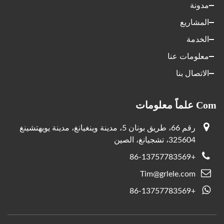
مدونة
المشاريع
الخدمة
معلومات عنا
الاتصال بنا
Com علماً معلومات
رقم 66، طريق بونان 5، مدينة وينغيانغ، مدينة يويهتشينغ
325604، تشجيانغ، الصين
+86-13757783569
Tim@grlele.com
+86-13757783569