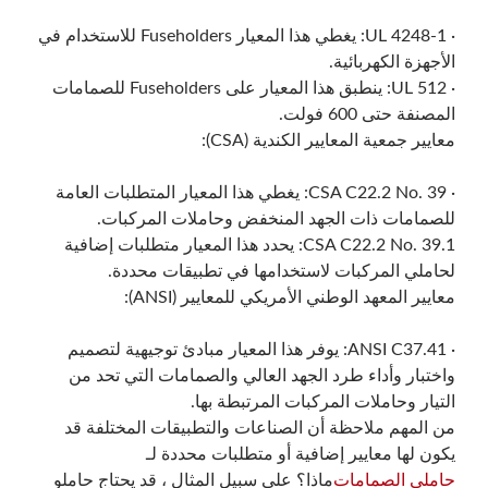
· UL 4248-1: يغطي هذا المعيار Fuseholders للاستخدام في
الأجهزة الكهربائية.
· UL 512: ينطبق هذا المعيار على Fuseholders للصمامات
المصنفة حتى 600 فولت.
معايير جمعية المعايير الكندية (CSA):
· CSA C22.2 No. 39: يغطي هذا المعيار المتطلبات العامة
للصمامات ذات الجهد المنخفض وحاملات المركبات.
CSA C22.2 No. 39.1: يحدد هذا المعيار متطلبات إضافية
لحاملي المركبات لاستخدامها في تطبيقات محددة.
معايير المعهد الوطني الأمريكي للمعايير (ANSI):
· ANSI C37.41: يوفر هذا المعيار مبادئ توجيهية لتصميم
واختبار وأداء طرد الجهد العالي والصمامات التي تحد من
التيار وحاملات المركبات المرتبطة بها.
من المهم ملاحظة أن الصناعات والتطبيقات المختلفة قد
يكون لها معايير إضافية أو متطلبات محددة لـ
حاملي الصمامات
ماذا؟ على سبيل المثال ، قد يحتاج حاملو